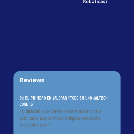
Robóticas)
Reviews
Sé el primero en valorar “TODO EN UNO JALTECH
CORE I5”
Tu dirección de correo electrónico no será
publicada.
Los campos obligatorios están
marcados con
*