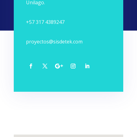
Unilago.
+57 317 4389247
proyectos@sisdetek.com