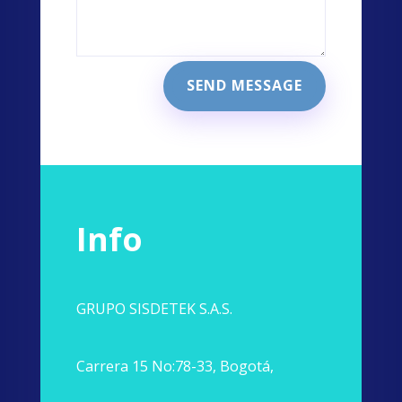
SEND MESSAGE
Info
GRUPO SISDETEK S.A.S.
Carrera 15 No:78-33, Bogotá,