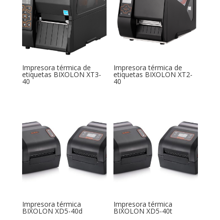
Impresora térmica de
Impresora térmica de
etiquetas BIXOLON XT3-
etiquetas BIXOLON XT2-
40
40
Impresora térmica
Impresora térmica
BIXOLON XD5-40d
BIXOLON XD5-40t