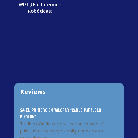
WIFI (Uso Interior –
Robóticas)
Reviews
Sé el primero en valorar “Cable paralelo
BIXOLON”
Tu dirección de correo electrónico no será
publicada.
Los campos obligatorios están
marcados con
*