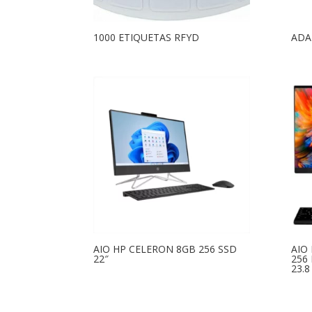
1000 ETIQUETAS RFYD
ADA
AIO HP CELERON 8GB 256 SSD
AIO
22″
256
23.8