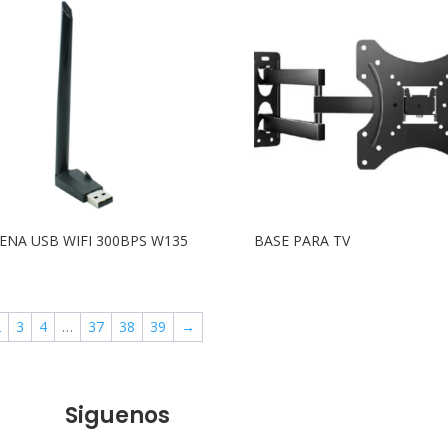
ENA USB WIFI 300BPS W135
BASE PARA TV
2
3
4
…
37
38
39
→
Siguenos