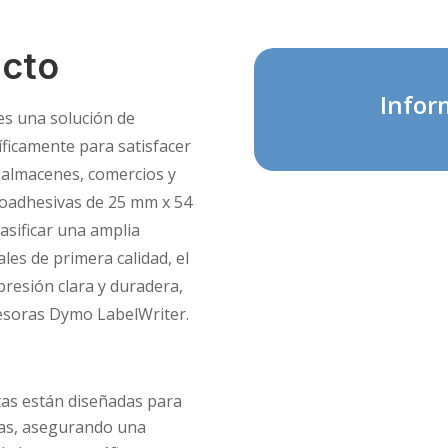
ucto
Infor
es una solución de
íficamente para satisfacer
, almacenes, comercios y
utoadhesivas de 25 mm x 54
lasificar una amplia
les de primera calidad, el
resión clara y duradera,
esoras Dymo LabelWriter.
tas están diseñadas para
das, asegurando una