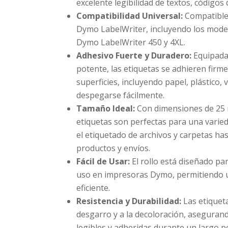
excelente legibilidad de textos, códigos 
Compatibilidad Universal:
Compatible
Dymo LabelWriter, incluyendo los mod
Dymo LabelWriter 450 y 4XL.
Adhesivo Fuerte y Duradero:
Equipada
potente, las etiquetas se adhieren fir
superficies, incluyendo papel, plástico, v
despegarse fácilmente.
Tamaño Ideal:
Con dimensiones de 25 
etiquetas son perfectas para una varied
el etiquetado de archivos y carpetas has
productos y envíos.
Fácil de Usar:
El rollo está diseñado par
uso en impresoras Dymo, permitiendo u
eficiente.
Resistencia y Durabilidad:
Las etiqueta
desgarro y a la decoloración, asegura
legibles y adheridas durante un largo p