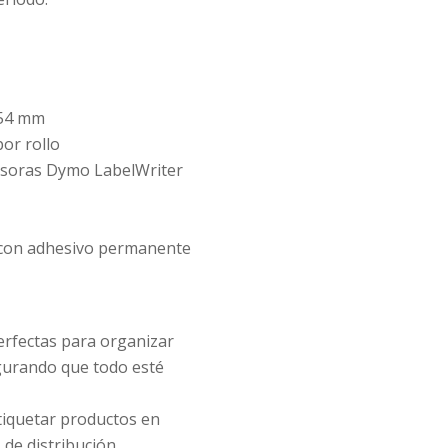
54 mm
or rollo
soras Dymo LabelWriter
d con adhesivo permanente
rfectas para organizar
gurando que todo esté
tiquetar productos en
 de distribución,