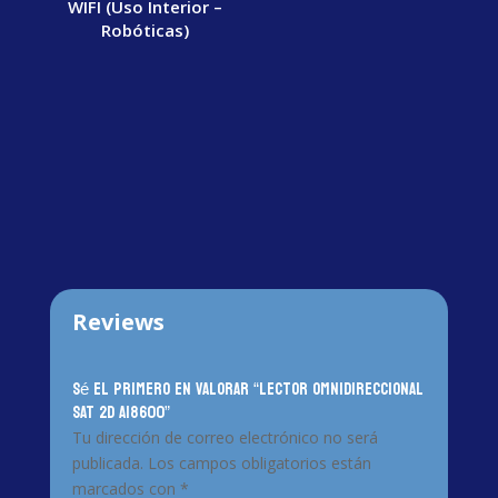
WIFI (Uso Interior –
Robóticas)
Reviews
Sé el primero en valorar “LECTOR OMNIDIRECCIONAL
SAT 2D AI8600”
Tu dirección de correo electrónico no será
publicada.
Los campos obligatorios están
marcados con
*