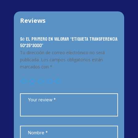
Reviews
Sé el primero en valorar “ETIQUETA TRANSFERENCIA
50*25*3000”
Tu dirección de correo electrónico no será
publicada.
Los campos obligatorios están
marcados con
*