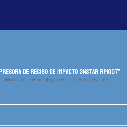
mpresora de Recibo de Impacto 3nStar RPI007”
 publicada.
Los campos obligatorios están marcados con
*