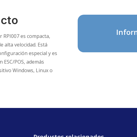
ucto
Infor
r RPI007 es compacta,
e alta velocidad. Está
onfiguración especial y es
 en ESC/POS, además
sitivo Windows, Linux o
Productos relacionados