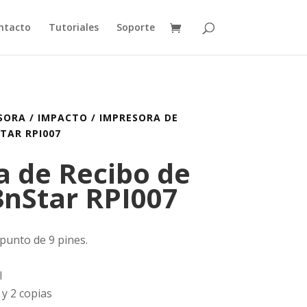
ntacto
Tutoriales
Soporte
SORA
/
IMPACTO
/ IMPRESORA DE
TAR RPI007
 de Recibo de
3nStar RPI007
punto de 9 pines.
l
 y 2 copias