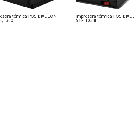
resora térmica POS BIXOLON
Impresora térmica POS BIX
-QE300
STP-103III